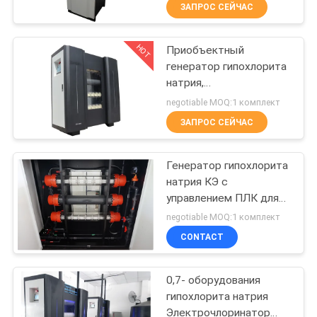
ЗАПРОС СЕЙЧАС
ПРОВЕРКА
HOT
Приобъектный
КАЧЕСТВА
20
генератор гипохлорита
натрия,
Генератор
СВЯЖИТЕСЬ
автоматическая
negotiable MOQ:1 комплект
двуокиси хлора
система хлорирования
МЫ
ЗАПРОС СЕЙЧАС
воды
НОВОСТИ
Генератор гипохлорита
натрия КЭ с
управлением ПЛК для
СЛУЧАИ
59
завода хлоринатора
negotiable MOQ:1 комплект
Титанюм
CONTACT
СПРОСИТЕ
продукты
ЦИТАТУ
0,7- оборудования
электрода
гипохлорита натрия
Электрочлоринатор