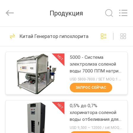
Equipment
Co.,
Ltd..
Продукция
All
Rights
Reserved.
Developed
ДОМ
by
71
ECER
Китай Генератор гипохлорита натрия
Генератор
ПРОДУКТЫ
гипохлорита
HOT
5000 - Система
электролиза соленой
натрия
ВИДЕО
воды 7000 ППМ натрия
гипохлорита
USD 5800-7800 / SET MOQ:1 комплект
генераторов/
О
ЗАПРОС СЕЙЧАС
32
НАС
Генератор
HOT
0,5% до 0,7%
хлоринатора соленой
ПУТЕШЕСТВИЕ
хлорноватистой
воды отбеливания для
ФАБРИКИ
завода питьевой воды
USD 9,500 ~ 12000 / set MOQ:1 комплект
кислоты