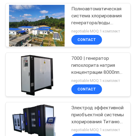
Полноавтоматическая
17
система хлорирования
Оборудование
генератора/воды
гипохлорита натрия
negotiable MOQ:1 комплект
обработки
электролиза рассола
CONTACT
сточных водов
7000 | генератор
гипохлорита натрия
концентрации 8000ппм
для Титанюм группы
negotiable MOQ:1 комплект
анода
CONTACT
Электрод эффективной
приобъектной системы
хлорирования Титанюм
машины электролиза
negotiable MOQ:1 комплект
воды