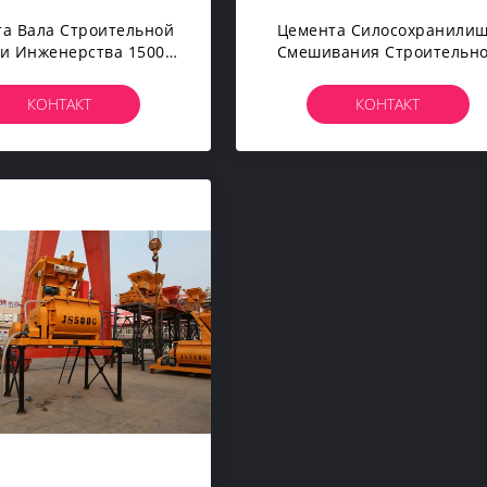
а Вала Строительной
Цемента Силосохранили
и Инженерства 1500L
Смешивания Строительн
на Автоматического
Техники Инженерства 90
st Двойного Смешивая
Завод Готового Конкретно
КОНТАКТ
КОНТАКТ
Портативного Дозируя