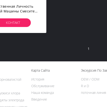
ственная Личность
й Машины Смесителя
та Тома Вала JS1000
ектрическая Нагружая
КОНТАКТ
кретный Смеситель
1
Карта Сайта
Экскурсия По За
История
OEM / ODM
орноватистой
Обслуживание
R и D
Наша команда
поточная линия
уокиси хлора
Введение
укты электрода
похлорита натрия