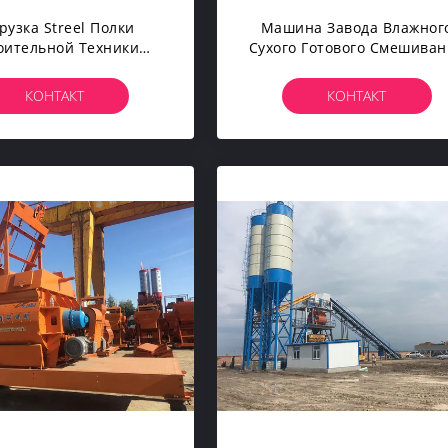
рузка Streel Полки
Машина Завода Влажног
оительной Техники
Сухого Готового Смешива
нженерства 300L
Завода 180m3/h Смешива
ольшая Мобильная
Серии Ленточного
КОНТАКТ
КОНТАКТ
абанит Конкретным
Транспортера Конкретна
Смесителем
Дозируя