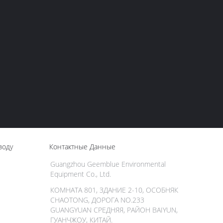
воду
Контактные Данные
Guangzhou Geemblue Environmental
Equipment Co., Ltd.
КОМНАТА 801, ЗДАНИЕ 2-10, ОСОБНЯК
CHAOTONG, ДОРОГА NO.233
GUANGYUAN СРЕДНЯЯ, РАЙОН BAIYUN,
ГУАНЧЖОУ, КИТАЙ.