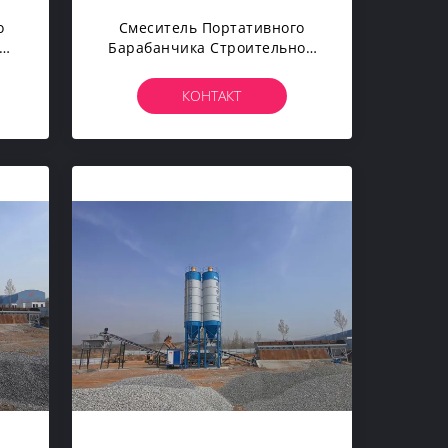
о
Смеситель Портативного
ния
Барабанчика Строительной
ии
Техники Инженерства 8m3/h
а
Конкретный
КОНТАКТ