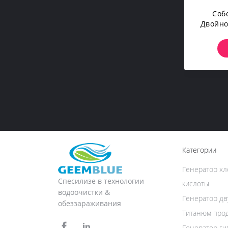
Соб
Двойно
Цемен
1m3 Эл
Кон
Категории
Генератор хл
Спесилизе в технологии
кислоты
водоочистки &
Генератор дв
обеззараживания
Титанюм прод
Генератор ги