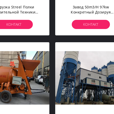
рузка Streel Полки
Завод 50m3/h 97kw
оительной Техники
Конкретный Дозируя
нженерства 300L
Исправил Готовый
ольшая Мобильная
Смешанный Смеситель
КОНТАКТ
КОНТАКТ
абанит Конкретным
Цемента
Смесителем