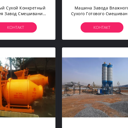
ый Сухой Конкретный
Машина Завода Влажног
уя Завод Смешивания
Сухого Готового Смешива
ерии Ленточного
Завода Смешивания Сер
нспортера Машины
Ленточного Транспортер
КОНТАКТ
КОНТАКТ
Завода 260kw
180m3/h Конкретная