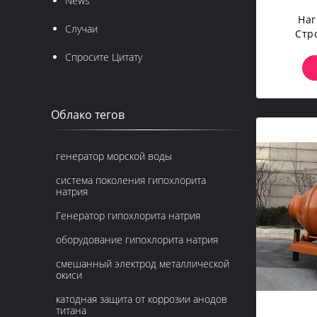
News
Наг
Случаи
Стр
И
Спросите Цитату
Неб
Бар
Облако тегов
генератор морской воды
система поколения гипохлорита
натрия
Генератор гипохлорита натрия
оборудование гипохлорита натрия
смешанный электрод металлической
окиси
катодная защита от коррозии анодов
титана