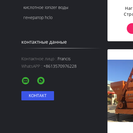
кислотное ionizer воды
Наг
Стр
генератор hclo
И
Неб
Бар
контактные данные
Контактное лицо :
Francis
WhatsAPP :
+8613570976228