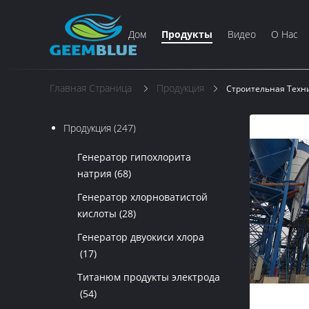
Дом
Продукты
Видео
О Нас
Главная Страница
Продукция
Строительная Техн
Продукция
(247)
Генератор гипохлорита
натрия
(68)
Генератор хлорноватистой
кислоты
(28)
Генератор двуокиси хлора
(17)
Титанюм продукты электрода
(54)