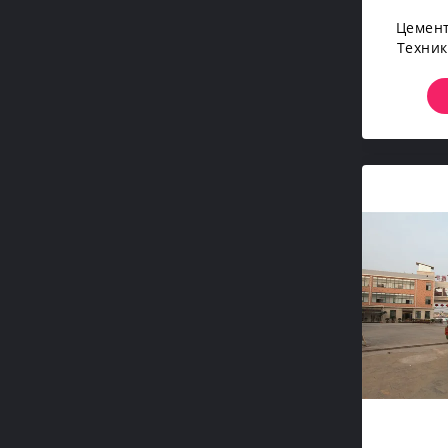
Цемент
Техник
Маши
Preca