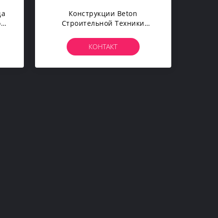
ща
Конструкции Beton
ой
Строительной Техники
m3
Инженерства 210kw Завод
го
Серии Коммерчески
КОНТАКТ
Конкретный