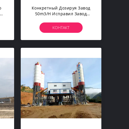
о
Конкретный Дозируя Завод
ния
50m3/h Исправил Завод
ния
Готового Смешанного
Компосита Смесителя
КОНТАКТ
я
Цемента Конкретный
Смешивая