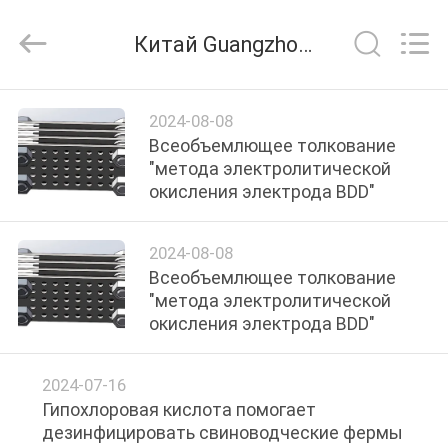
Equipment
Co.,
Ltd..
Китай Guangzhou Geemblue Environmental Equipment Co., Ltd. Новости компании
All
Rights
Reserved.
Developed
ДОМ
by
ECER
2024-08-08
Всеобъемлющее толкование
ПРОДУКТЫ
"метода электролитической
окисления электрода BDD"
ВИДЕО
2024-08-08
Всеобъемлющее толкование
О
"метода электролитической
окисления электрода BDD"
НАС
2024-07-16
ПУТЕШЕСТВИЕ
Гипохлоровая кислота помогает
ФАБРИКИ
дезинфицировать свиноводческие фермы